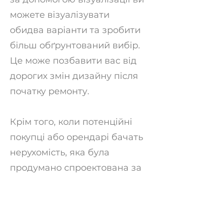
можете візуалізувати
обидва варіанти та зробити
більш обґрунтований вибір.
Це може позбавити вас від
дорогих змін дизайну після
початку ремонту.
Крім того, коли потенційні
покупці або орендарі бачать
нерухомість, яка була
продумано спроектована за
допомогою візуалізації
житлових будинків, вони,
швидше за все, заплатять за