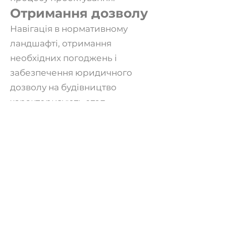
Отри
мання дозволу
Навігація в нормативному
ландшафті, отримання
необхідних погоджень і
забезпечення юридичного
дозволу на будівництво
характеризують етап
отримання дозволів. Успішне
завершення цього важливого
кроку створює основу для
продовження будівництва у
повній відповідності до чинних
законів і нормативних актів.