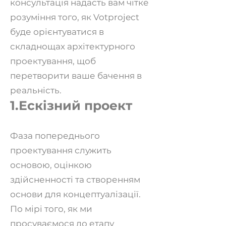
консультація надасть вам чітке
розуміння того, як Votproject
буде орієнтуватися в
складнощах архіте
ктурного
проектуван
ня, щоб
перетворити ваше бачення в
реальність.
1.Ескізний проект
Фаза попереднього
проектування служить
основою, оцінкою
здійсненності та створенням
основи для концептуалізації.
По мірі того, як ми
просуваємося до етапу