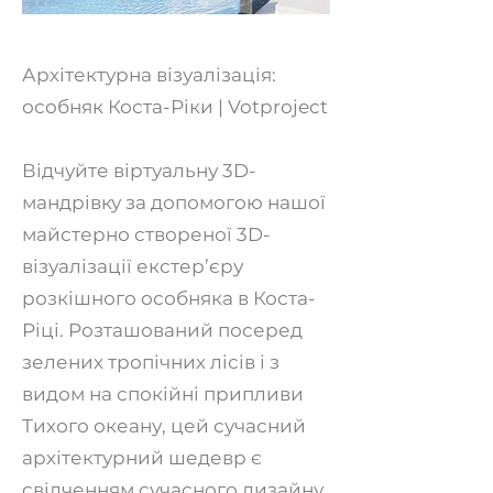
Архітектурна візуалізація:
особняк Коста-Ріки | Votproject
Відчуйте віртуальну 3D-
мандрівку за допомогою нашої
майстерно створеної 3D-
візуалізації екстер’єру
розкішного особняка в Коста-
Ріці. Розташований посеред
зелених тропічних лісів і з
видом на спокійні припливи
Тихого океану, цей сучасний
архітектурний шедевр є
свідченням сучасного дизайну