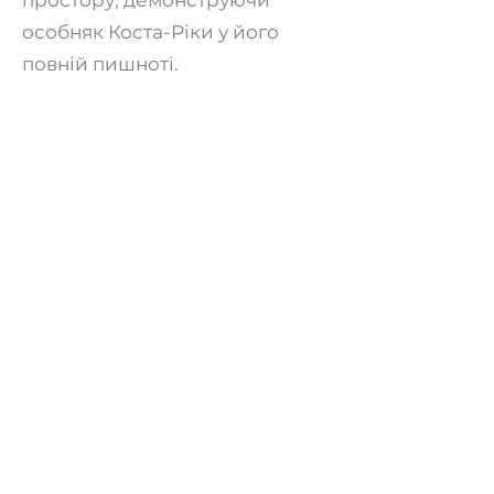
простору, демонструючи
особняк Коста-Ріки у його
повній пишноті.
Побалуйте себе цим
візуальним святом і відкрийте
для себе безліч дозвілля та
задоволення, які обіцяє ця
вілла. Завдяки нашому
тривимірному
візуалізаційному туру, суть
цього індивідуального
відпочинку доступна лише
одним клацанням миші,
забезпечуючи неперевершену
цифрову зустріч з